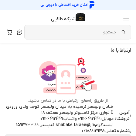
امکان خرید اقساطی با
دیجی پی
شبکه طلایی
ارتباط با ما
از طریق راه‌های ارتباطی با ما در تماس باشید.
خيابان وليعصر نرسيده به ميدان وليعصر كوچه ولدي ورودي
آدرس
D تجاري مرکز کامپیوتر ولیعصر همكف 18
فروشگاه:
موبایل:09126492449 واتساپ:09126492449
اینستاگرام:shabake.talaee@;n کدپستی:1593733199
شماره تماس:
02188912938