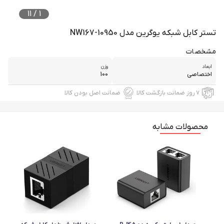
11
/
1
تستر کابل شبکه یوگرین مدل NW167-10950
مشخصات
ابعاد
وزن
اختصاصی
100
۷ روز ضمانت بازگشت کالا
ضمانت اصل بودن کالا
محصولات مشابه