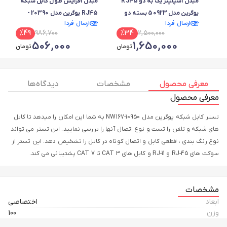
مبدل اسپلیتر یک به دو RJ45
مبدل افزایش طول کابل شبکه
یوگرین مدل 50923 بسته دو
RJ45 یوگرین مدل 20390 -
ارسال فردا
ارسال فردا
عددی (برل یک به دو شبکه)
NW114
%
49
986,700
%
34
2,500,000
506,000
1,650,000
تومان
تومان
معرفی محصول
مشخصات
دیدگاه ها
معرفی محصول
تستر کابل شبکه یوگرین مدل NW167-10950 به شما این امکان را میدهد تا کابل
های شبکه و تلفن را تست و نوع اتصال آنها را بررسی نمایید. این تستر می تواند
نوع رنگ بندی ، قطعی کابل و اتصال کوتاه در کابل را تشخیص دهد. این تستر از
سوکت های RJ-45 و RJ-11 و کابل های CAT 3 تا CAT 7 پشتیبانی می کند.
مشخصات
ابعاد
اختصاصی
وزن
100