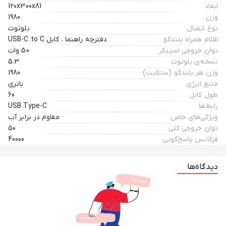
ابعاد
120x300x81
وزن
1980
نوع اتصال
بلوتوث
اقلام همراه بلندگو
دفترچه راهنما ، کابل USB-C to C
توان خروجی اسپیکر
50 وات
نسخه‌ی بلوتوث
5.3
وزن هر بلندگو (ستلایت)
1980
منبع انرژی
باتری
طول کابل
60
رابط‌ها
USB Type-C
ویژگی‌های خاص
مقاوم در برابر آب
توان خروجی کلی
50
فرکانس پاسخ‌گویی
40000
دیدگاه‌ها