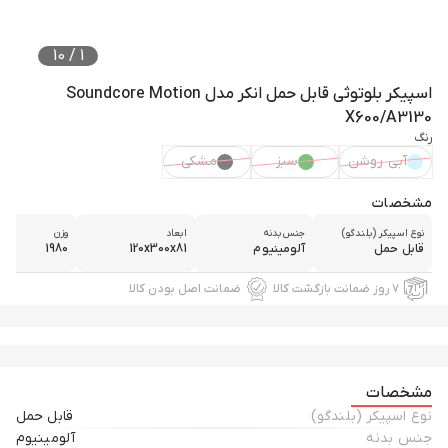
10
/
1
اسپیکر بلوتوثی قابل حمل انکر مدل Soundcore Motion
X600/A3130
رنگ
آبی روشن
سبز
مشکی
مشخصات
نوع اسپیکر (بلندگو)
جنس بدنه
ابعاد
وزن
قابل حمل
آلومینیوم
120x300x81
1980
۷ روز ضمانت بازگشت کالا
ضمانت اصل بودن کالا
مشخصات
نوع اسپیکر (بلندگو)
قابل حمل
جنس بدنه
آلومینیوم