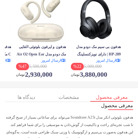
هدفون بی سیم مک دودو مدل
هدفون و ایرفون بلوتوثی القایی
HP-289 | دارای نویزکنسلینگ
مک دودو مدل Air O2 Open Ear
ارسال امروز
ارسال امروز
ارسا
ENC
کد HP-805
HP-4700 طول 1.2 
%
47
5,500,000
%
22
5,000,000
2,930,000
3,880,000
تومان
تومان
معرفی محصول
مشخصات
دیدگاه ها
معرفی محصول
هدفون بلوتوثی انکر مدل Soundcore A25i می‌تواند برای ساعاتی بسیار از صبح گرفته
تا شب تجربه‌ای راحت و باکیفیت از گوش‌دادن به موسیقی را برای شما فراهم کند.
این هدفون به‌صورت بی‌سیم و ارگونومیک با وزنی سبک طراحی شده است، به‌گونه‌ای