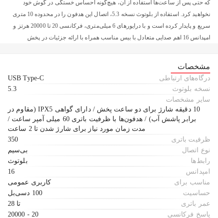
که حتی پس از ساعت‌ها استفاده از آن، هیچ‌گونه احساس خستگی در گوش خود
نخواهید کرد. استفاده از بلوتوث نسخه 5.3، اتصال این هدفون را در محدوده 10 متری
سریع و پایدار کرده است و با درایورهای 6 میلی‌متری، فرکانسی 20 تا 20000 هرتز و
امپدانس 16 اهم صدایی متعادل با بیس مناسب همراه با ارائه جزئیات در پخش
موسیقی را برای شما فراهم می‌کند. این هدفون دارای گواهی IPX5 که هدفون را در
برابر پاشش قطرات آب مقاوم کرده است. عمر باتری Soundcore A25i یکی از نقاط
مشخصات
قوت هدفون محسوب می‌شود. هر هدفون با ظرفیت باتری 60 میلی‌آمپر ساعت،
درگاه‌های ارتباطی
USB Type-C
امکان پخش موسیقی تا 9 ساعت را با یک‌بار شارژ ارائه می‌دهد. کیس شارژ هم با
نسخه بلوتوث
5.3
ظرفیتی که دارد می‌تواند این زمان را تا 28 ساعت افزایش دهد. همچنین با داشتن
سایر مشخصات
ویژگی شارژ سریع تنها با 10 دقیقه شارژ، می‌توانید تا 2 ساعت از هدفون استفاده
10 دقیقه شارژ برای دو ساعت پخش / دارای گواهی IPX5 (مقاوم در
برابر پاشش آب) / هدفون‌ها با ظرفیت باتری 60 میلی آمپر ساعت /
کنید. شارژ کامل دستگاه هم از طریق درگاه USB Type-C در حدود 2 ساعت انجام
مدت زمان مورد نیاز برای شارژ شدن تا 2 ساعت
می‌شود.
ظرفیت باتری
350
نوع اتصال
بی‌سیم
رابط‌ها
بلوتوث
امپدانس
16
مناسب برای
کاربری عمومی
حساسیت
100 دسی‌بل
عمر باتری
تا 28
پاسخ فرکانسی
20 - 20000