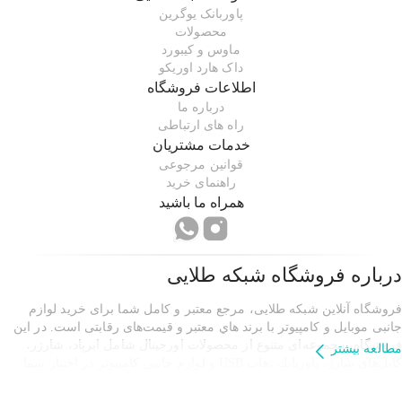
پاوربانک یوگرین
محصولات
ماوس و کیبورد
داک هارد اوریکو
اطلاعات فروشگاه
درباره ما
راه های ارتباطی
خدمات مشتریان
قوانین مرجوعی
راهنمای خرید
همراه ما باشید
درباره فروشگاه
شبکه طلایی
فروشگاه آنلاین شبکه طلایی، مرجع معتبر و کامل شما برای خرید لوازم
جانبی موبایل و کامپیوتر با برند هاي معتبر و قیمت‌های رقابتی است. در این
فروشگاه، مجموعه‌ای متنوع از محصولات اورجینال شامل ايرپاد، شارژر،
مطالعه بیشتر
کابل‌های شارژ، پاوربانك ،هاب USB و لوازم جانبی کامپیوتر در اختیار شما
قرار دارد تا تجربه خریدی آسان، مطمئن و سریع را داشته باشید. شبکه
طلایی با تضمین اصالت کالا و خدمات پشتیبانی حرفه‌ای، همراه همیشگی