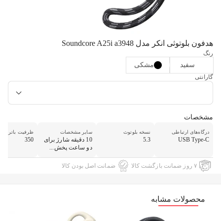
هدفون بلوتوثی انکر مدل Soundcore A25i a3948
رنگ
سفید
مشکی
گارانتی
مشخصات
درگاه‌های ارتباطی
نسخه بلوتوث
سایر مشخصات
ظرفیت باتری
USB Type-C
5.3
10 دقیقه شارژ برای
350
دو ساعت پخش...
۷ روز ضمانت بازگشت کالا
ضمانت اصل بودن کالا
محصولات مشابه