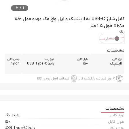
4
/
1
کابل شارژ USB-C به لایتنینگ و اپل واچ مک دودو مدل ca-
5680 طول 1.5 متر
رنگ
مشکی
مشخصات
نوع کابل
طول کابل
نوع رابط
جنس کابل
لایتنینگ
150
رابط USB Type-C
nylon
۷ روز ضمانت بازگشت کالا
ضمانت اصل بودن کالا
مشخصات
نوع کابل
لایتنینگ
طول کابل
150
نوع رابط
رابط USB Type-C