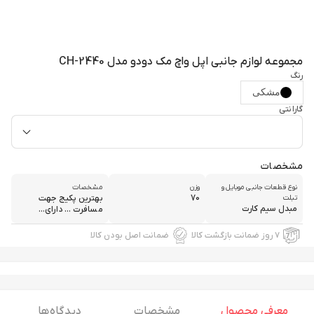
مجموعه لوازم جانبی اپل واچ مک دودو مدل CH-2440
رنگ
مشکی
گارانتی
مشخصات
نوع قطعات جانبی موبایل و
وزن
مشخصات
70
بهترین پکیج جهت
تبلت
مبدل سیم کارت
مسافرت … دارای...
۷ روز ضمانت بازگشت کالا
ضمانت اصل بودن کالا
معرفی محصول
مشخصات
دیدگاه ها