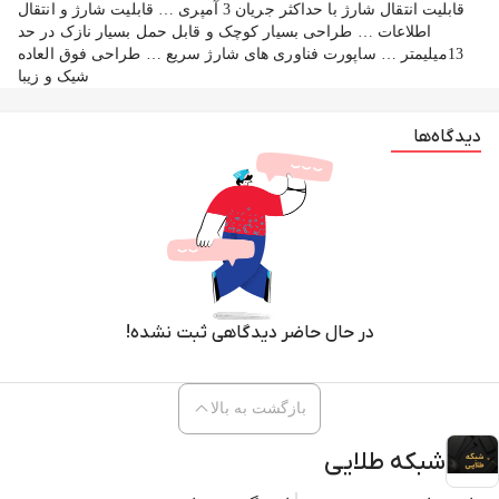
قابلیت انتقال شارژ با حداکثر جریان 3 آمپری … قابلیت شارژ و انتقال
اطلاعات … طراحی بسیار کوچک و قابل حمل بسیار نازک در حد
توضیحات اقلام
13میلیمتر … ساپورت فناوری های شارژ سریع … طراحی فوق العاده
شیک و زیبا
-در داخل پکیج محلی برای قرار گیری سیم کارت و همچنین رم مموری گوشی تعبیه
شده است
دیدگاه‌ها
-دارای قابلیت شارژ اپل واچ با توان 2.5 وات
در حال حاضر دیدگاهی ثبت نشده!
بازگشت به بالا
شبکه طلایی