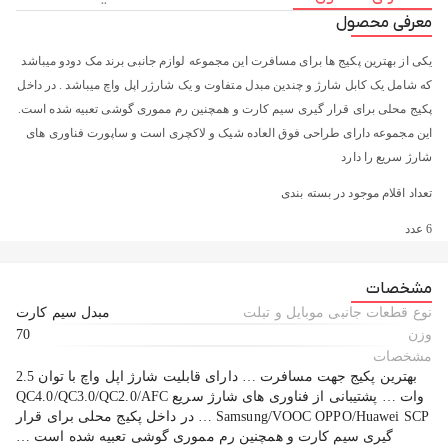
معرفی محصول
یکی از بهترین پکیج ها برای مسافرت این مجموعه لوازم جانبی برند مک دودو میباشد
که شامل یک کابل شارژ و چندین مبدل متفاوت و یک شارژر اپل واچ میباشد . در داخل
پکیج محلی برای قرار گیری سیم کارت و همچنین رم مموری گوشی تعبیه شده است.
این مجموعه دارای طراحی فوق العاده شیک و لاکچری است و ساپورت فناوری های
شارژ سریع را دارد
تعداد اقلام موجود در بسته بندی
6 عدد
اقلام مجموعه
مشخصات
دارای کابل کوتاه Type-C به Type-C
نوع قطعات جانبی موبایل و تبلت
مبدل سیم کارت
وزن
70
یک عدد تبدیل تایپ سی به USB-A
مشخصات
یک عدد تبدیل تایپ سی به لایتنینگ
بهترین پکیج جهت مسافرت … دارای قابلیت شارژ اپل واچ با توان 2.5
وات … پشتیبانی از فناوری های شارژ سریع QC4.0/QC3.0/QC2.0/AFC
یک عدد تبدیل تایپ سی به میکرو یو اس بی
Samsung/VOOC OPPO/Huawei SCP … در داخل پکیج محلی برای قرار
گیری سیم کارت و همچنین رم مموری گوشی تعبیه شده است …
یک عدد سوزن جهت خارج کردن سیم کارت، شارژ اپل واچ