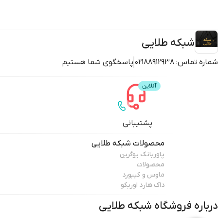
شبکه طلایی
شماره تماس:
02188912938
پاسخگوی شما هستیم
پشتیبانی
محصولات
شبکه طلایی
پاوربانک یوگرین
محصولات
ماوس و کیبورد
داک هارد اوریکو
درباره فروشگاه
شبکه طلایی