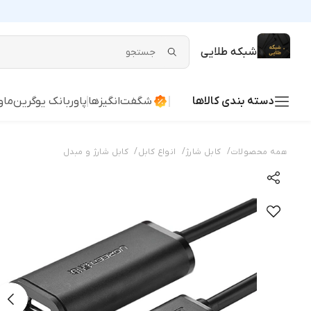
شبکه طلایی
دسته بندی کالاها
شگفت‌انگیزها
پاوربانک یوگرین
ماو
/
/
/
همه محصولات
کابل شارژ
انواع کابل
کابل شارژ و مبدل