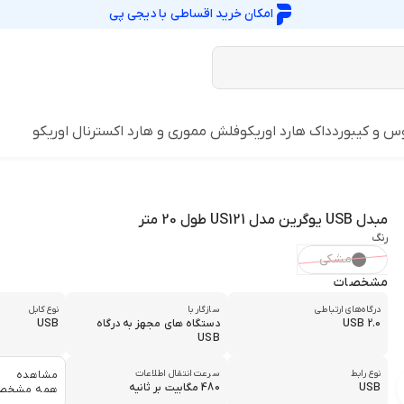
امکان خرید اقساطی با
دیجی پی
س و کیبورد
داک هارد اوریکو
فلش مموری و هارد اکسترنال اوریکو
مبدل USB یوگرین مدل US121 طول 20 متر
رنگ
مشکی
مشخصات
درگاه‌های ارتباطی
سازگار با
نوع کابل
USB 2.0
دستگاه های مجهز به درگاه
USB
USB
نوع رابط
سرعت انتقال اطلاعات
مشاهده
USB
480 مگابیت بر ثانیه
همه مشخص