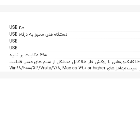
USB 2.0
دستگاه های مجهز به درگاه USB
USB
USB
480 مگابیت بر ثانیه
طول کابل: 20 متر دارای نشانگر LED کانکتورهایی با روکش فلز طلا کابل متشکل از سیم های مسی قابلیت
Win98/2000/XP/Vista/7/8, Mac os V9