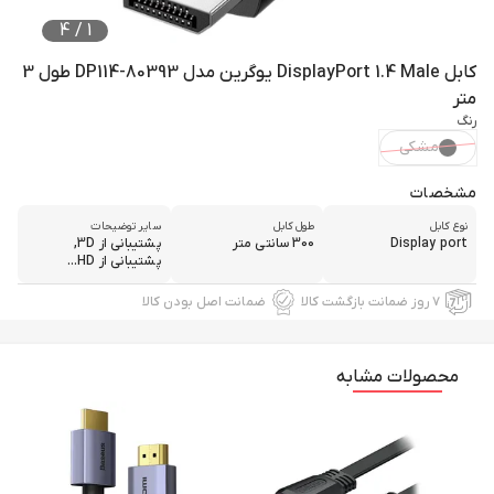
4
/
1
کابل DisplayPort 1.4 Male یوگرین مدل DP114-80393 طول 3
متر
رنگ
مشکی
مشخصات
نوع کابل
طول کابل
سایر توضیحات
Display port
300 سانتی متر
پشتیبانی از 3D,
پشتیبانی از HD...
۷ روز ضمانت بازگشت کالا
ضمانت اصل بودن کالا
محصولات مشابه