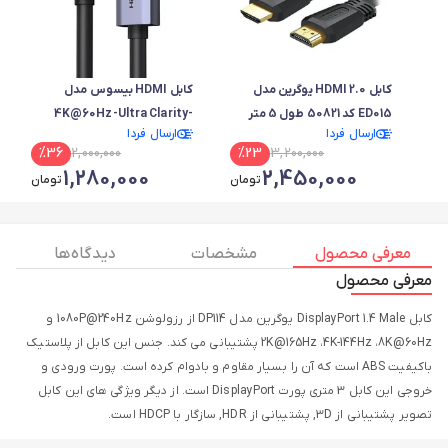
کابل HDMI 2.0 یوگرین مدل
کابل HDMI بیسوس مدل
ED015 کد 50821 طول 5 متر
4K@60Hz-Ultra Clarity-
ارسال فردا
ارسال فردا
فلت مشکی
WKGQ020101 طول 1.5 متر
%
36
2,000,000
%
23
3,200,000
1,280,000
2,450,000
تومان
تومان
معرفی محصول
مشخصات
دیدگاه ها
معرفی محصول
کابل DisplayPort 1.4 Male یوگرین مدل DP114 از رزولوشن 1080P@240Hz و
2K@165Hz ،4K-144Hz ،8K@60Hz پشتیبانی می کند. جنس این کابل از پلاستیک
باکیفیت ABS است که آن را بسیار مقاوم و بادوام کرده است. پورت ورودی و
خروجی این کابل 3 متری پورت DisplayPort است. از دیگر ویژگی های این کابل
تصویر پشتیبانی از 3D, پشتیبانی از HDR, سازگار با HDCP است.