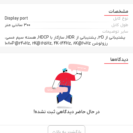
مشخصات
نوع کابل
Display port
طول کابل
300 سانتی متر
سایر توضیحات
پشتیبانی از 3D, پشتیبانی از HDR, سازگار با HDCP, هسته سیم مسی،
رزولوشن 1080P@240Hz, 2K@165Hz, 4K-144Hz, 8K@60Hz
دیدگاه‌ها
در حال حاضر دیدگاهی ثبت نشده!
بازگشت به بالا