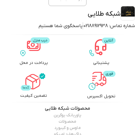
شبکه طلایی
شماره تماس:
02188912938
پاسخگوی شما هستیم
پشتیبانی
پرداخت در محل
تضمین کیفیت
تحویل اکسپرس
محصولات
شبکه طلایی
پاوربانک یوگرین
محصولات
ماوس و کیبورد
داک هارد اوریکو