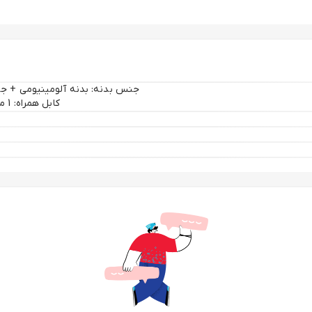
کابل همراه: 1 متر Type-A to Type-B چیپست: VL817 کلید های جداگانه برای هر پورت
م آلومینیومی آن با پرداخت خاکستری متالیک است. انتخاب آلومینیوم توسط اور