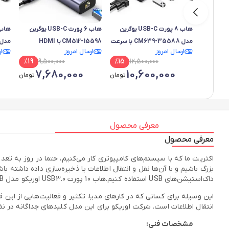
هاب 8 پورت USB-C یوگرین
هاب 6 پورت USB-C یوگرین
مدل CM639-35588 با سرعت
CM512-15598 با HDMI
ارسال امروز
ارسال امروز
ا
4K@60Hz-10Gbps
4K@30Hz و LAN گیگابیتی و
%
19
9,500,000
%
15
12,500,000
100W
PD 100W
7,680,000
10,600,000
تومان
تومان
معرفی محصول
معرفی محصول
داک‌استیشن‌های USB استفاده کنیم.هاب 10 پورت USB3.0 اوریکو مدل BT2U3-10AB آداپتوردار یکی از بهترین‌های آن‌ها است که می‌تواند 10 عدد USB 3.0 به‌ما اضافه‌تر بدهد.
انتقال اطلاعات است. شرکت اوریکو برای این مدل کلیدهای جداگانه در نظ
مشخصات فنی: