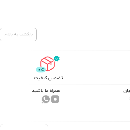
یکی از هوشمندانه‌ترین بخش‌های طراحی مدل BT2U3-10AB، وجود 10 کلید فشاری فیزیکی در کنار هر پورت است. این قابلیت به کاربر اجازه می‌دهد بدون نیاز به خارج کردن فابل (Eject) فیزیکی کابل، پورت مورد نظر را
بازگشت به بالا
این هاب از نسل اول USB 3.1 (یا همان USB 3.0) پشتیبانی می‌کند. سرعت تئوری 5Gbps به این معناست که انتقال یک فایل ویدیویی 4 گیگابیتی تنها در حدود 10 ثانیه زمان می‌برد (در صورت استفاده از حافظه‌های
پرسرعت). اوریکو در این مدل از چیپست کنترلر VL817 استفاده کرده است که یکی از پایدارترین کنترلرهای مدیریت پورت در دنیاست. این چیپست تضمین می‌کند که حتی اگر تمام 10 پورت به طور هم‌زمان در حال انتقال
تضمین کیفیت
بزرگ‌ترین مشکل هاب‌های معمولی، عدم توانایی در روشن کردن هاردهای اکسترنال ظرفیت بالا است. هاب ORICO-BT2U3-10AB به یک ورودی برق DC مستقل مجهز شده و همراه با یک آداپتور 12 ولت عرضه می‌شود. این
ان
همراه ما باشید
آداپتور جریان لازم برای چرخش دیسک‌های مکانیکی در هاردهای اکسترنال و عملکرد صحیح تجهیزات پرمصرفی مثل پرینتر یا اسکنر را به راحتی تأمین می‌کند. با این منبع تغذیه، دیگر نگران پدیده "Disconnect" شدن