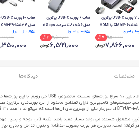
هاب 7 پورت USB-C یوگرین
هاب 6 پورت USB-C یوگرین
هاب
مدل CM512-60515 با HDMI
مدل 80856 تا سرعت 5Gbps
مدل 4
رسال امروز
ارسال امروز
ارسال امروز
4K@60Hz و LAN گیگابیتی و
پشتیبانی از 8K@30Hz
5,000,000
%
12
7,500,000
%
17
9,500,000
PD 
2,350,000
6,599,000
7,866,000
تومان
تومان
مشخصات
دیدگاه ها
اکثریت ما که با سیستم‌های کامپیوتری کار می‌کنیم، حتما در
ر گرفته است، بنابراین هر پورت بصورت جداگانه و بدون تداخل و بدون نیاز به