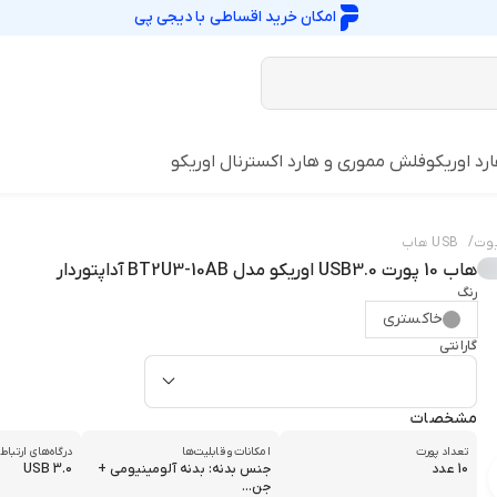
امکان خرید اقساطی با
دیجی پی
رد اوریکو
فلش مموری و هارد اکسترنال اوریکو
/
یوت
USB هاب
هاب 10 پورت USB3.0 اوریکو مدل BT2U3-10AB آداپتوردار
رنگ
خاکستری
گارانتی
مشخصات
تعداد پورت‌
امکانات و قابلیت‌ها
درگاه‌های ارتباط
10 عدد
جنس بدنه: بدنه آلومینیومی +
USB 3.0
جن...