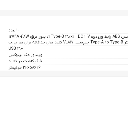
10 عدد
جنس بدنه: بدنه آلومینیومی + جنس ABS رابط ورودی: Type-B 3.0x1，DC 12V آداپتور برق: 12V4A-48W
USB 3.0
ویندوز مک لینوکس
۵ گیگابایت در ثانیه
در دنیای تجهیزات دیجیتال، هاب‌ها معمولاً به عنوان ابزارهای ساده‌ای شناخته می‌شوند که تنها تعداد پورت‌ها را افزایش می‌دهند. اما هاب ORICO-BT2U3-10AB فراتر از این تعریف است. این محصول با طراحی صنعتی و
190x58x26 میلیمتر
بدنه مستحکم، برای کاربرانی ساخته شده است که پایداری انتقال داده و سلامت تجهیزات جانبی‌شان در اولویت اول قرار دارد. اگر با انبوهی از هاردها، فلش‌ها و دانگل‌ها سروکار دارید، این هاب 10 پورت اوریکو نظم و قدرت را
یکو صرفاً یک جنبه تزئینی ندارد. تجهیزات جانبی هنگام جابه‌جایی
اطلاعات سنگین تولید گرما می‌کنند؛ بدنه فلزی این هاب مانند یک سینک حرارتی (Heat-sink) عمل کرده و گرما را از بردهای داخلی به بیرون هدایت می‌کند. این موضوع باعث می‌شود حتی در استفاده‌های 24 ساعته،