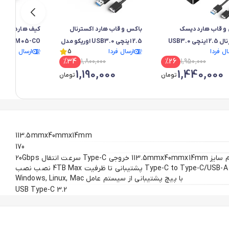
و قاب هارددیسک
باکس و قاب هارد اکسترنال
کی
اکسترنال 2.5 اینچی USB3.0
2.5 اینچی USB3.0 اوریکو مدل
CO HXM05-CO
ال فردا
ارسال فردا
5
ارسال فردا
New 2189U3-V
5Gbps New 2521U3-V1
0
%
34
1,800,000
%
26
1,950,000
000
1,190,000
1,440,000
تومان
تومان
113.5mmx40mmx14mm
170
جنس بدنه محصول آلیاژ آلومینیوم سایز 113.5mmx40mmx14mm خروجی Type-C سرعت انتقال 20Gbps
طول کابل/ نوع کابل 30 سانتی متر / Type-C to Type-C/USB-A پشتیبانی تا ظرفیت 4TB Max نصب نصب
با پیچ پشتیبانی از سیستم عامل Windows, Linux, Mac
USB Type-C 3.2