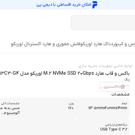
امکان خرید اقساطی با
دیجی پی
س و کیبورد
داک هارد اوریکو
فلش مموری و هارد اکسترنال اوریکو
لوازم جانبی تجهیزات ذخیره سازی
باکس و قاب هارد M.2 NVMe SSD 20Gbps اوریکو مدل M213C3-G4
رنگ
خاکستری
مشخصات
ابعاد
وزن
مشخصات کلی
113.5mmx40mmx14mm
170
جنس بدنه مح
آلومینیوم...
درگاه‌های ارتباطی
USB Type-C 3.2