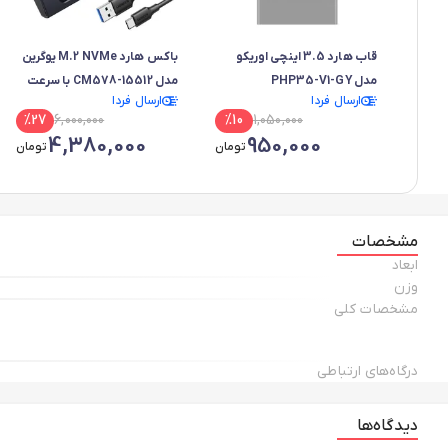
قاب هارد 3.5 اینچی اوریکو
باکس هارد M.2 NVMe یوگرین
مدل PHP35-V1-GY
مدل CM578-15512 با سرعت
ارسال فردا
ارسال فردا
10Gbps
%
27
6,000,000
%
10
1,050,000
4,380,000
950,000
تومان
تومان
مشخصات
ابعاد
وزن
مشخصات کلی
درگاه‌های ارتباطی
دیدگاه‌ها