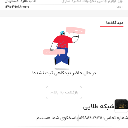
نوع لوازم جانبی تجهیزات ذخیره سازی
قاب هارد اکسترنال
ابعاد
149x49x18mm
دیدگاه‌ها
در حال حاضر دیدگاهی ثبت نشده!
بازگشت به بالا
شبکه طلایی
شماره تماس:
02188912938
پاسخگوی شما هستیم