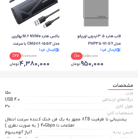
قاب هارد 3.5 اینچی اوریکو
باکس هارد M.2 NVMe یوگرین
مدل PHP35-V1-GY
مدل CM578-15512 با سرعت
ارسال فردا
ارسال فردا
10Gbps
%
27
6,000,000
%
10
1,050,000
4,380,000
950,000
تومان
تومان
مشخصات
وزن
150
درگاه‌های ارتباطی
USB 4.0
طول کابل
30
مشخصات کلی
پشتیبانی تا ظرفیت 8TB مجهز به یک فن خنک کننده سرعت انتقال
اطلاعات تا 40Gbps ( به صورت نظری )
جنس بدنه
آلیاژ آلومینیوم