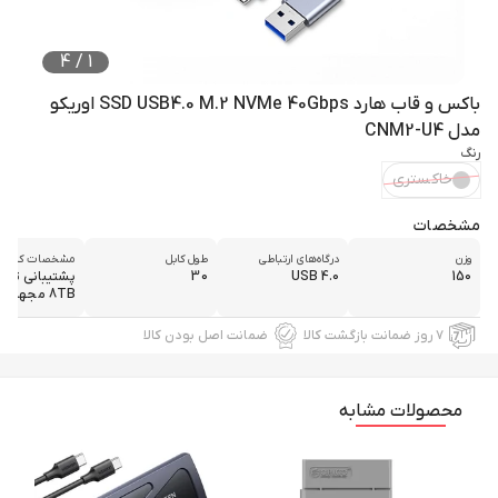
4
/
1
باکس و قاب هارد SSD USB4.0 M.2 NVMe 40Gbps اوریکو
مدل CNM2-U4
رنگ
خاکستری
مشخصات
وزن
درگاه‌های ارتباطی
طول کابل
مشخصات کلی
150
USB 4.0
30
پشتیبانی تا 
8TB مجهز به ...
۷ روز ضمانت بازگشت کالا
ضمانت اصل بودن کالا
محصولات مشابه