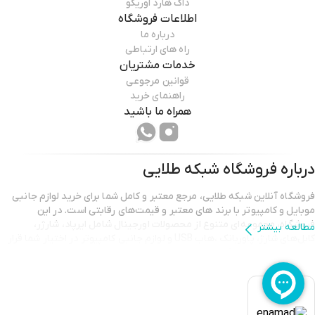
داک هارد اوریکو
اطلاعات فروشگاه
درباره ما
راه های ارتباطی
خدمات مشتریان
قوانین مرجوعی
راهنمای خرید
همراه ما باشید
درباره فروشگاه
شبکه طلایی
فروشگاه آنلاین شبکه طلایی، مرجع معتبر و کامل شما برای خرید لوازم جانبی
موبایل و کامپیوتر با برند هاي معتبر و قیمت‌های رقابتی است. در این
فروشگاه، مجموعه‌ای متنوع از محصولات اورجینال شامل ايرپاد، شارژر،
مطالعه بیشتر
کابل‌های شارژ، پاوربانك ،هاب USB و لوازم جانبی کامپیوتر در اختیار شما قرار
دارد تا تجربه خریدی آسان، مطمئن و سریع را داشته باشید. شبکه طلایی با
تضمین اصالت کالا و خدمات پشتیبانی حرفه‌ای، همراه همیشگی نیازهای
دیجیتال شما است.