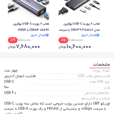
هاب 8 پورت USB-C یوگرین
هاب 6 پورت USB-C یوگرین
مدل CM639-35588 با سرعت
CM512-15598 با HDMI
ارسال امروز
ارسال امروز
4K@60Hz-10Gbps
4K@30Hz و LAN گیگابیتی و
%
19
9,500,000
%
15
12,500,000
PD 100W
7,680,000
10,600,000
تومان
تومان
مشخصات
تعداد پورت‌
چهار عدد
قابلیت‌های هاب USB
قابلیت اتصال آداپتور
نوع USB هاب
USB-C
وزن
900
درگاه‌های ارتباطی
USB 4.0
امکانات و قابلیت‌ها
اوریکو UB4 دارای چندین پورت خروجی است که شامل سه پورت USB-C
با سرعت ۱۰Gbps و پشتیبانی از ۴K60Hz و یک پورت USB-A با سرعت
۱۰G می‌باشد.