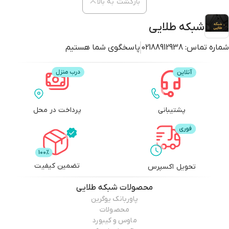
بازگشت به بالا
شبکه طلایی
شماره تماس:
02188912938
پاسخگوی شما هستیم
پشتیبانی
پرداخت در محل
تضمین کیفیت
تحویل اکسپرس
محصولات
شبکه طلایی
پاوربانک یوگرین
محصولات
ماوس و کیبورد