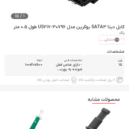
15
/
1
کابل دیتا SATA3 یوگرین مدل US217-30796 طول 0.5 متر
رنگ
مشکی
مشخصات
وزن
مشخصات فنی
ابعاد
15
- دارای ضامن قفل
100x20x500
شونده به پورت...
۷ روز ضمانت بازگشت کالا
ضمانت اصل بودن کالا
محصولات مشابه