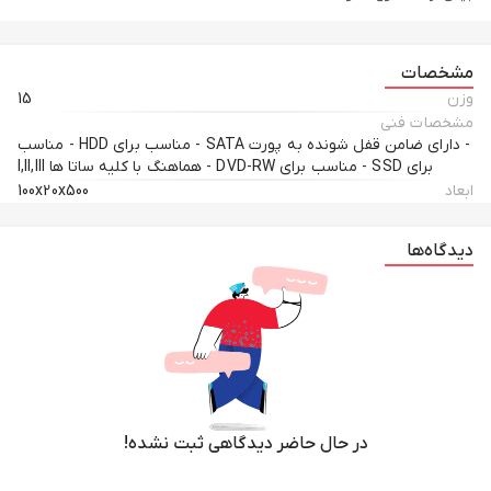
مشخصات
وزن
15
مشخصات فنی
- دارای ضامن قفل شونده به پورت SATA - مناسب برای HDD - مناسب
برای SSD - مناسب برای DVD-RW - هماهنگ با کلیه ساتا ها l,ll,III
ابعاد
100x20x500
دیدگاه‌ها
در حال حاضر دیدگاهی ثبت نشده!