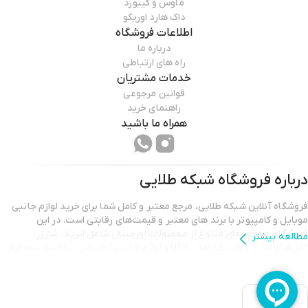
ماوس و کیبورد
داک هارد اوریکو
اطلاعات فروشگاه
درباره ما
راه های ارتباطی
خدمات مشتریان
قوانین مرجوعی
راهنمای خرید
همراه ما باشید
درباره فروشگاه
شبکه طلایی
فروشگاه آنلاین شبکه طلایی، مرجع معتبر و کامل شما برای خرید لوازم جانبی
موبایل و کامپیوتر با برند هاي معتبر و قیمت‌های رقابتی است. در این
فروشگاه، مجموعه‌ای متنوع از محصولات اورجینال شامل ايرپاد، شارژر،
مطالعه بیشتر
کابل‌های شارژ، پاوربانك ،هاب USB و لوازم جانبی کامپیوتر در اختیار شما قرار
دارد تا تجربه خریدی آسان، مطمئن و سریع را داشته باشید. شبکه طلایی با
تضمین اصالت کالا و خدمات پشتیبانی حرفه‌ای، همراه همیشگی نیازهای
دیجیتال شما است.