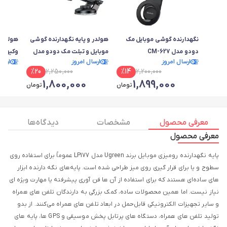
نگهدارنده گوشی موبایل مک
هولدر و پایه نگهدارنده گوشی
هولدر و
دودو مدل CM-627
موبایل و تبلت مک دودو مدل
وکیومی
ارسال امروز
ارسال امروز
ارسا
-8420
CM-4310
%
20
2,250,000
%
14
2,200,000
1,800,000
1,899,000
تومان
تومان
معرفی محصول
مشخصات
دیدگاه ها
معرفی محصول
پایه نگهدارنده رومیزی موبایل برند Ugreen مدل LP177 عموماً برای استفاده روی
سطوح و یا برای قرار گیری روی میز طراحی شده است. پایه‌های نگه‌ دارنده ابزار
های ساده‌ای هستند که برای استفاده از آن‌ ها فن‌ آوری پیشرفته یا مهارت ویژه‌ ای
نیاز نیست. اما همین محصولات ساده، کمک بزرگی به دارندگان تلفن‌ های همراه
و سایر تجهیزات الکترونیکی قابل‌حمل در ابعاد تلفن‌ های همراه می‌کنند. از بدو
تولید تلفن‌ های همراه، دستگاه‌ های پرتابل پخش موسیقی و GPS ها، پایه‌ های