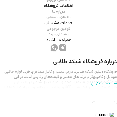
اطلاعات فروشگاه
درباره ما
راه های ارتباطی
خدمات مشتریان
قوانین مرجوعی
راهنمای خرید
همراه ما باشید
درباره فروشگاه
شبکه طلایی
فروشگاه آنلاین شبکه طلایی، مرجع معتبر و کامل شما برای خرید لوازم جانبی
موبایل و کامپیوتر با برند هاي معتبر و قیمت‌های رقابتی است. در این
فروشگاه، مجموعه‌ای متنوع از محصولات اورجینال شامل ايرپاد، شارژر،
مطالعه بیشتر
کابل‌های شارژ، پاوربانك ،هاب USB و لوازم جانبی کامپیوتر در اختیار شما قرار
دارد تا تجربه خریدی آسان، مطمئن و سریع را داشته باشید. شبکه طلایی با
تضمین اصالت کالا و خدمات پشتیبانی حرفه‌ای، همراه همیشگی نیازهای
دیجیتال شما است.