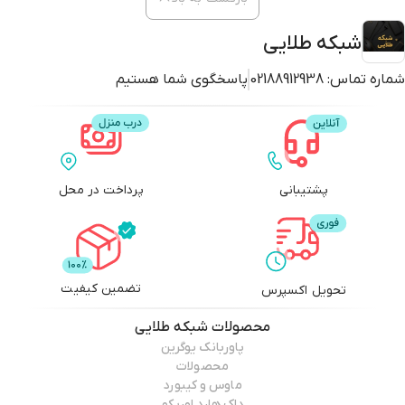
شبکه طلایی
شماره تماس:
02188912938
پاسخگوی شما هستیم
پشتیبانی
پرداخت در محل
تضمین کیفیت
تحویل اکسپرس
محصولات
شبکه طلایی
پاوربانک یوگرین
محصولات
ماوس و کیبورد
داک هارد اوریکو