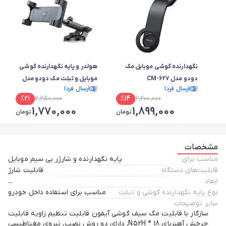
نگهدارنده گوشی موبایل مک
هولدر و پایه نگهدارنده گوشی
دودو مدل CM-627
موبایل و تبلت مک دودو مدل
ارسال فردا
ارسال فردا
CM-4310
%
21
2,250,000
%
14
2,200,000
1,770,000
1,899,000
تومان
تومان
مشخصات
مناسب برای
پایه نگهدارنده و شارژر بی سیم موبایل
قابلیت‌های دستگاه
قابلیت شارژ
ابعاد
...
نوع پایه نگهدارنده گوشی و تبلت
مناسب برای استفاده داخل خودرو
سایر توضیحات
سازگار با قابلیت مگ سیف گوشی آیفون قابلیت تنظیم زاویه قابلیت
چرخش آهنربای 18 * N52H, دارای دو روش نصب, نیروی مغناطیسی